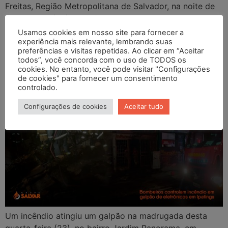
Freitas, Região Metropolitana de Salvador, na noite de
quinta-feira (24). As […]
Usamos cookies em nosso site para fornecer a
Bombeiros controlam
experiência mais relevante, lembrando suas
preferências e visitas repetidas. Ao clicar em “Aceitar
incêndio em galpão de
todos”, você concorda com o uso de TODOS os
cookies. No entanto, você pode visitar "Configurações
eletrônicos em Ipatinga.
de cookies" para fornecer um consentimento
controlado.
Configurações de cookies
Aceitar tudo
Um incêndio atingiu um galpão na madrugada desta