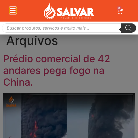
0
Arquivos
Prédio comercial de 42
andares pega fogo na
China.