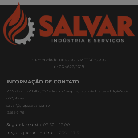
Credenciada junto ao INMETRO sob o
nº 004626/2018
INFORMAÇÃO DE CONTATO
R. Valdomiro R Filho, 267 – Jardim Carapina, Lauro de Freitas – BA, 42700-
000, Bahia.
salvar@gruposalvar.com.br
3289-5478
Segunda e sexta:
07:30 – 17:00
terça – quarta – quinta:
07:30 – 17:30