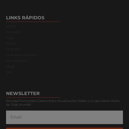
LINKS RÁPIDOS
Início
Serviços
Loja
Sobre
Contato
Trabalhe Conosco
Seja Parceiro
Blog
SAC
NEWSLETTER
Receba Promoções, Descontos e Atualizações Sobre o Grupo Salvar Antes
de Todo Mundo!