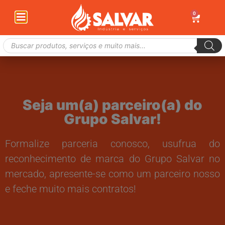
0
Seja um(a) parceiro(a) do
Grupo Salvar!
Formalize parceria conosco, usufrua do
reconhecimento de marca do Grupo Salvar no
mercado, apresente-se como um parceiro nosso
e feche muito mais contratos!