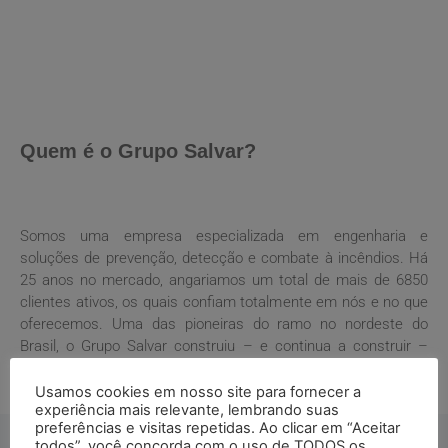
Quem é o Grupo Salvar?
Somos uma empresa especializada em engenharia e
soluções de prevenção, detecção e combate à incêndios. Há
25 anos no mercado, angariamos um total de mais de 6850
clientes ativos, os quais confiam totalmente em nós e no que
oferecemos. Uma das pioneiras do ramo no nordeste do
Brasil, o Grupo Salvar construiu – e continua a construir –
uma história sólida de conquistas.
Usamos cookies em nosso site para fornecer a
experiência mais relevante, lembrando suas
preferências e visitas repetidas. Ao clicar em “Aceitar
todos”, você concorda com o uso de TODOS os