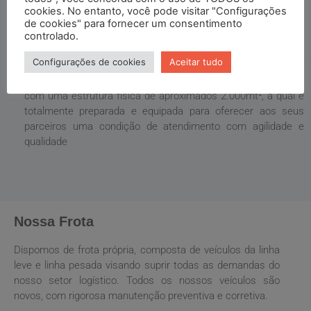
cookies. No entanto, você pode visitar "Configurações
Nossa Estrutura
de cookies" para fornecer um consentimento
controlado.
Configurações de cookies
Aceitar tudo
Estamos localizados na cidade de Lauro de Freitas e conta
com uma estrutura física de aproximados 2.000mt², a qual é
totalmente preparada e equipada para oferecer aos seus
parceiros uma condição de atendimento com agilidade e
qualidade
Nossa Frota
Dispomos de frota própria, composta de veículos da linha
leve e linha pesada visando suprir todas as demandas do
nosso setor logístico. Todos os nossos veículos são
novos, com rigorosa manutenção preventiva e corretiva.