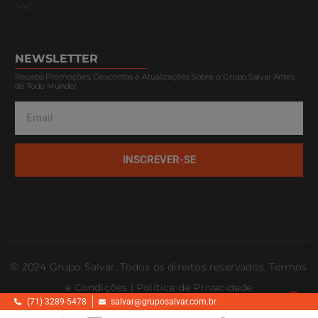
SAC
NEWSLETTER
Receba Promoções, Descontos e Atualizações Sobre o Grupo Salvar Antes
de Todo Mundo!
INSCREVER-SE
© 2024 Grupo Salvar. Todos os direitos reservados. Termos
e Condições | Política de Privacidade
1
(71) 3289-5478
salvar@gruposalvar.com.br