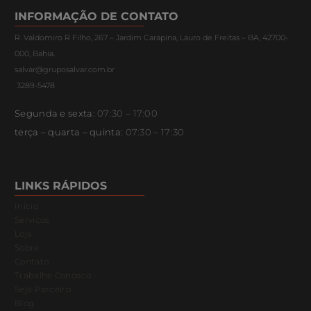
INFORMAÇÃO DE CONTATO
R. Valdomiro R Filho, 267 – Jardim Carapina, Lauro de Freitas – BA, 42700-
000, Bahia.
salvar@gruposalvar.com.br
3289-5478
Segunda e sexta:
07:30 – 17:00
terça – quarta – quinta:
07:30 – 17:30
LINKS RÁPIDOS
Início
Serviços
Loja
Sobre
Contato
Trabalhe Conosco
Seja Parceiro
Blog