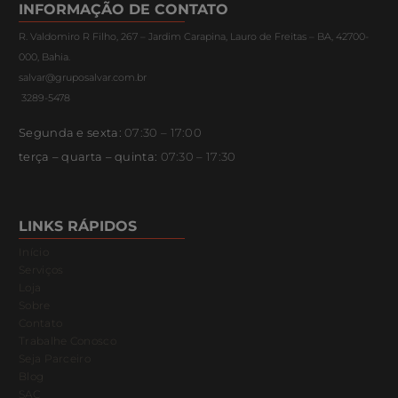
INFORMAÇÃO DE CONTATO
R. Valdomiro R Filho, 267 – Jardim Carapina, Lauro de Freitas – BA, 42700-
000, Bahia.
salvar@gruposalvar.com.br
3289-5478
Segunda e sexta:
07:30 – 17:00
terça – quarta – quinta:
07:30 – 17:30
LINKS RÁPIDOS
Início
Serviços
Loja
Sobre
Contato
Trabalhe Conosco
Seja Parceiro
Blog
SAC