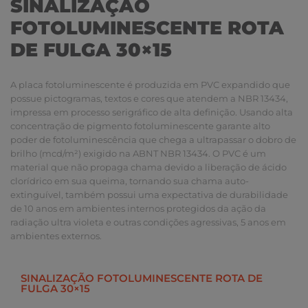
SINALIZAÇÃO
FOTOLUMINESCENTE ROTA
DE FULGA 30×15
A placa fotoluminescente é produzida em PVC expandido que
possue pictogramas, textos e cores que atendem a NBR 13434,
impressa em processo serigráfico de alta definição. Usando alta
concentração de pigmento fotoluminescente garante alto
poder de fotoluminescência que chega a ultrapassar o dobro de
brilho (mcd/m²) exigido na ABNT NBR 13434. O PVC é um
material que não propaga chama devido a liberação de ácido
clorídrico em sua queima, tornando sua chama auto-
extinguível, também possui uma expectativa de durabilidade
de 10 anos em ambientes internos protegidos da ação da
radiação ultra violeta e outras condições agressivas, 5 anos em
ambientes externos.
SINALIZAÇÃO FOTOLUMINESCENTE ROTA DE
FULGA 30×15