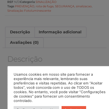
REF
N/D
Categoria
SINALIZAÇÃO
Tags
PREVENÇÃO
,
rota de fuga
,
SEGURANÇA
,
sinalizacao
,
Sinalização Fotoluminescente
Descrição
Informação adicional
Avaliações (0)
Descrição
A placa fotoluminescente é produzida em PVC expandido
Usamos cookies em nosso site para fornecer a
que possue pictogramas, textos e cores que atendem a
experiência mais relevante, lembrando suas
NBR 13434, impressa em processo serigráfico de alta
preferências e visitas repetidas. Ao clicar em “Aceitar
definição. Usando alta concentração de pigmento
todos”, você concorda com o uso de TODOS os
fotoluminescente garante alto poder de fotoluminescência
cookies. No entanto, você pode visitar "Configurações
que chega a ultrapassar o dobro de brilho (mcd/m²) exigido
de cookies" para fornecer um consentimento
na ABNT NBR 13434. O PVC é um material que não propaga
controlado.
chama devido a liberação de ácido clorídrico em sua
queima, tornando sua chama auto-extinguível, também