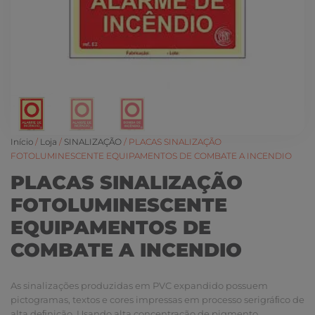
Início
/
Loja
/
SINALIZAÇÃO
/ PLACAS SINALIZAÇÃO
FOTOLUMINESCENTE EQUIPAMENTOS DE COMBATE A INCENDIO
PLACAS SINALIZAÇÃO
FOTOLUMINESCENTE
EQUIPAMENTOS DE
COMBATE A INCENDIO
As sinalizações produzidas em PVC expandido possuem
pictogramas, textos e cores impressas em processo serigráﬁco de
alta deﬁnição. Usando alta concentração de pigmento