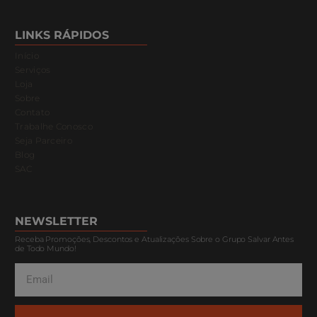
LINKS RÁPIDOS
Início
Serviços
Loja
Sobre
Contato
Trabalhe Conosco
Seja Parceiro
Blog
SAC
NEWSLETTER
Receba Promoções, Descontos e Atualizações Sobre o Grupo Salvar Antes
de Todo Mundo!