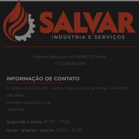
Credenciada junto ao INMETRO sob o
nº 004626/2018
INFORMAÇÃO DE CONTATO
R. Valdomiro R Filho, 267 – Jardim Carapina, Lauro de Freitas – BA, 42700-
000, Bahia.
salvar@gruposalvar.com.br
3289-5478
Segunda e sexta:
07:30 – 17:00
terça – quarta – quinta:
07:30 – 17:30