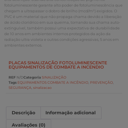
fotoluminescente garante alto poder de fotoluminescência que
chegam a ultrapassar o dobro de brilho (mcd/m²) exigidos. O
PVC é um material que não propaga chama devido a liberação
de ácido clorídrico em sua queima, tornando sua chama auto-
extinguível, também possui uma expectativa de durabilidade
de 10 anos em ambientes internos protegidos da ação da
radiação ultra violeta e outras condições agressivas, 5 anos em
ambientes externos.
PLACAS SINALIZAÇÃO FOTOLUMINESCENTE
EQUIPAMENTOS DE COMBATE A INCENDIO
REF
N/D
Categoria
SINALIZAÇÃO
Tags
EQUIPAMENTOS COMBATE A INCÊNDIO
,
PREVENÇÃO
,
SEGURANÇA
,
sinalizacao
Descrição
Informação adicional
Avaliações (0)