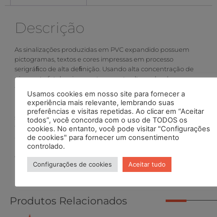
Descrição
As sinalizações produzidas em PVC expandido possuem
pictogramas, textos e cores impressas em processo
serigráﬁco de alta deﬁnição. Usando alta concentração de
pigmento fotoluminescente garante alto poder de
fotoluminescência que chegam a ultrapassar o dobro de
Usamos cookies em nosso site para fornecer a
brilho (mcd/m²) exigidos. O PVC é um material que não
experiência mais relevante, lembrando suas
propaga chama devido a liberação de ácido clorídrico em
preferências e visitas repetidas. Ao clicar em “Aceitar
sua queima, tornando sua chama auto-extinguível,
todos”, você concorda com o uso de TODOS os
também possui uma expectativa de durabilidade de 10
cookies. No entanto, você pode visitar "Configurações
anos em ambientes internos protegidos da ação da
de cookies" para fornecer um consentimento
controlado.
radiação ultra violeta e outras condições agressivas, 5 anos
em ambientes externos.
Configurações de cookies
Aceitar tudo
Produtos Relacionados