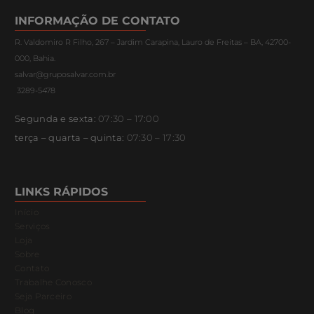
INFORMAÇÃO DE CONTATO
R. Valdomiro R Filho, 267 – Jardim Carapina, Lauro de Freitas – BA, 42700-
000, Bahia.
salvar@gruposalvar.com.br
3289-5478
Segunda e sexta:
07:30 – 17:00
terça – quarta – quinta:
07:30 – 17:30
LINKS RÁPIDOS
Início
Serviços
Loja
Sobre
Contato
Trabalhe Conosco
Seja Parceiro
Blog