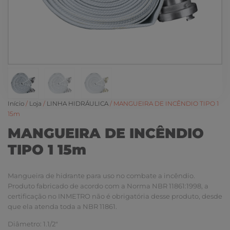
Início
/
Loja
/
LINHA HIDRÁULICA
/ MANGUEIRA DE INCÊNDIO TIPO 1
15m
MANGUEIRA DE INCÊNDIO
TIPO 1 15m
Mangueira de hidrante para uso no combate a incêndio.
Produto fabricado de acordo com a Norma NBR 11861:1998, a
certificação no INMETRO não é obrigatória desse produto, desde
que ela atenda toda a NBR 11861.
Diâmetro: 1.1/2″