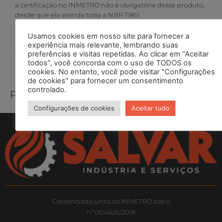
a certificação no INMETRO não é obrigatória desse produto,
desde que ela atenda toda a NBR 11861.
Diâmetro: 1.1/2″
Usamos cookies em nosso site para fornecer a
experiência mais relevante, lembrando suas
Comprimento 15m
preferências e visitas repetidas. Ao clicar em “Aceitar
todos”, você concorda com o uso de TODOS os
cookies. No entanto, você pode visitar "Configurações
de cookies" para fornecer um consentimento
controlado.
Produtos Relacionados
Configurações de cookies
Aceitar tudo
Credenciada junto ao INMETRO sob o
nº 004626/2018