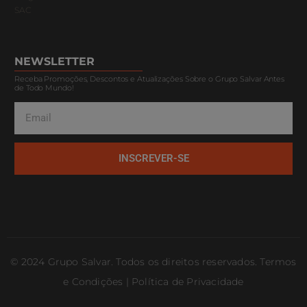
SAC
NEWSLETTER
Receba Promoções, Descontos e Atualizações Sobre o Grupo Salvar Antes
de Todo Mundo!
INSCREVER-SE
© 2024 Grupo Salvar. Todos os direitos reservados. Termos
e Condições | Política de Privacidade