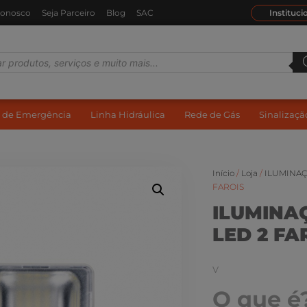
Conosco
Seja Parceiro
Blog
SAC
Instituci
 de Emergência
Linha Hidráulica
Rede de Gás
Sinalizaç
Início
/
Loja
/
ILUMINAÇ
FAROIS
ILUMINA
LED 2 FA
V
O que é