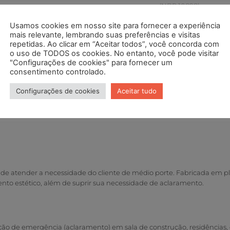
(NBR 10898).
Ver preço
Usamos cookies em nosso site para fornecer a experiência
mais relevante, lembrando suas preferências e visitas
repetidas. Ao clicar em “Aceitar todos”, você concorda com
REF
N/D
Categoria
I
IS
o uso de TODOS os cookies. No entanto, você pode visitar
Tags
bloco de ilumin
"Configurações de cookies" para fornecer um
consentimento controlado.
Avaliações (0)
Configurações de cookies
Aceitar tudo
 de atender a necessidade do cliente de médio porte. Fabricada em plás
nto estético, além de suprir sua necessidade de aclaramento.
o de emergência (aclaramento) em sala de construção, residências, escr