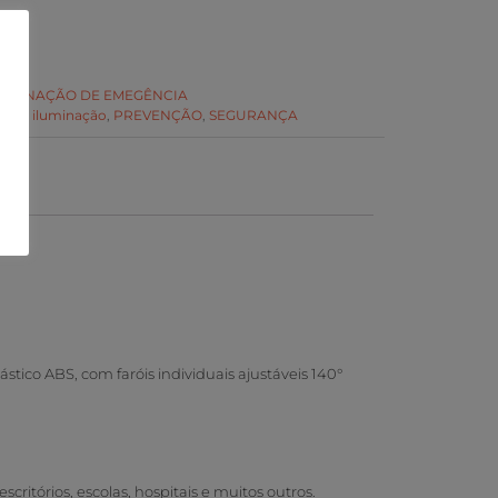
LUMINAÇÃO DE EMEGÊNCIA
ação
,
iluminação
,
PREVENÇÃO
,
SEGURANÇA
tico ABS, com faróis individuais ajustáveis 140°
itórios, escolas, hospitais e muitos outros.