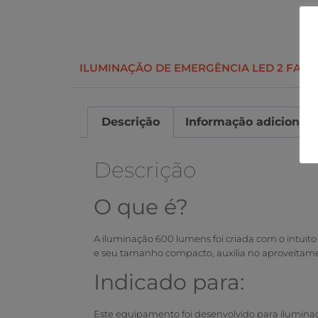
ILUMINAÇÃO DE EMERGÊNCIA LED 2 FARO
Descrição
Informação adicional
Descrição
O que é?
A iluminação 600 lumens foi criada com o intuito
e seu tamanho compacto, auxilia no aproveitame
Indicado para:
Este equipamento foi desenvolvido para iluminaçã