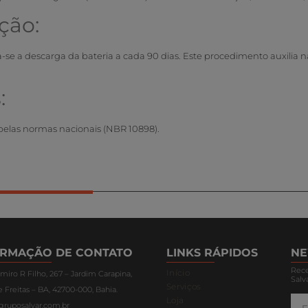
ção:
e a descarga da bateria a cada 90 dias. Este procedimento auxilia na 
:
pelas normas nacionais (NBR 10898).
ORMAÇÃO DE CONTATO
LINKS RÁPIDOS
NE
Rece
Início
miro R Filho, 267 – Jardim Carapina,
Salv
Serviços
 Freitas – BA, 42700-000, Bahia.
Loja
gruposalvar.com.br