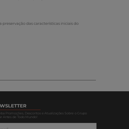
preservação das características iniciais do
WSLETTER
ba Promoções, Descontos e Atualizações Sobre o Grupo
ar Antes de Todo Mundo!