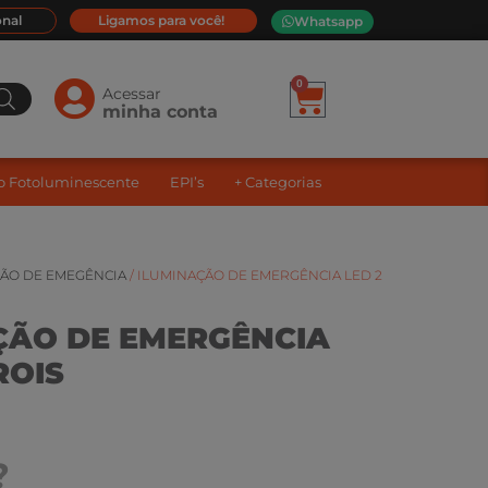
onal
Ligamos para você!
Whatsapp
0
Acessar
minha conta
ão Fotoluminescente
EPI’s
+ Categorias
ÃO DE EMEGÊNCIA
/ ILUMINAÇÃO DE EMERGÊNCIA LED 2
ÇÃO DE EMERGÊNCIA
ROIS
?