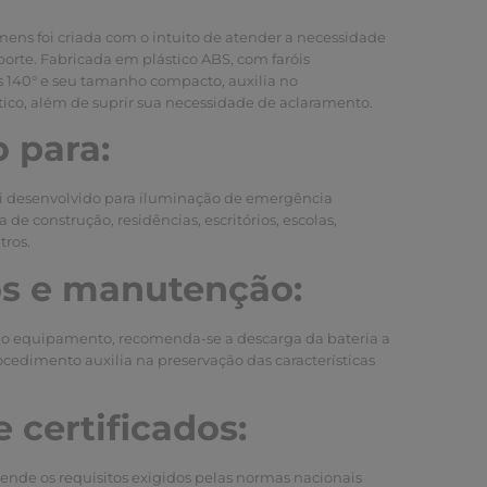
ens foi criada com o intuito de atender a necessidade
porte. Fabricada em plástico ABS, com faróis
is 140° e seu tamanho compacto, auxilia no
ico, além de suprir sua necessidade de aclaramento.
 para:
i desenvolvido para iluminação de emergência
 de construção, residências, escritórios, escolas,
tros.
s e manutenção:
 do equipamento, recomenda-se a descarga da bateria a
ocedimento auxilia na preservação das características
 certificados:
nde os requisitos exigidos pelas normas nacionais