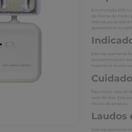
A iluminação 600 lum
do cliente de médio 
individuais ajustáve
aproveitamento estét
Indicado
Este equipamento fo
(aclaramento) em sala
hospitais e muitos ou
Cuidado
Para maior vida útil
cada 90 dias. Este pr
iniciais do produto.
Laudos e
Este equipamento ate