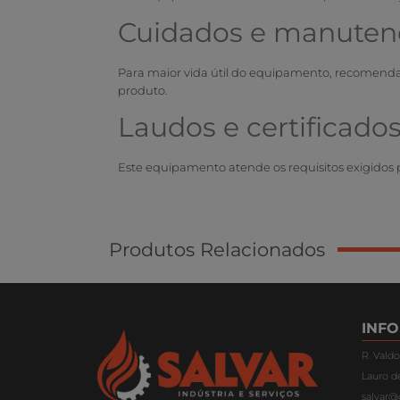
Cuidados e manuten
Para maior vida útil do equipamento, recomenda-s
produto.
Laudos e certificados
Este equipamento atende os requisitos exigidos 
Produtos Relacionados
INF
R. Valdo
Lauro de
salvar@