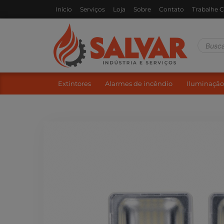
Início
Serviços
Loja
Sobre
Contato
Trabalhe 
Extintores
Alarmes de incêndio
Iluminação