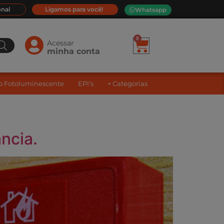
onal
Ligamos para você!
Whatsapp
0
Acessar
minha conta
ão Fotoluminescente
EPI’s
+ Categorias
ncia.