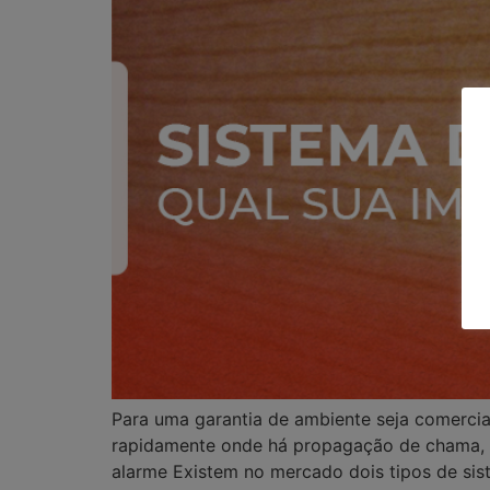
Para uma garantia de ambiente seja comercial
rapidamente onde há propagação de chama, 
alarme Existem no mercado dois tipos de sis