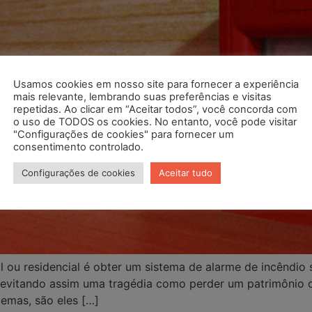
Usamos cookies em nosso site para fornecer a experiência
mais relevante, lembrando suas preferências e visitas
repetidas. Ao clicar em “Aceitar todos”, você concorda com
o uso de TODOS os cookies. No entanto, você pode visitar
"Configurações de cookies" para fornecer um
consentimento controlado.
Configurações de cookies
Aceitar tudo
 ou residencial é obter um sistema de alarme de incêndio s
evitando assim uma tragédia como perder um patrimônio o
temas, são eles […]