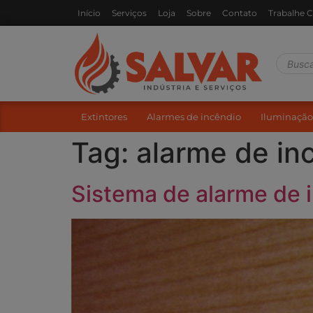
Início
Serviços
Loja
Sobre
Contato
Trabalhe 
Extintores
Alarmes de incêndio
Iluminação
Tag:
alarme de in
Sistema de alarme de 