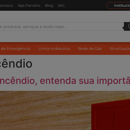
Conosco
Seja Parceiro
Blog
SAC
Instituci
 de Emergência
Linha Hidráulica
Rede de Gás
Sinalizaç
cêndio
incêndio, entenda sua importâ