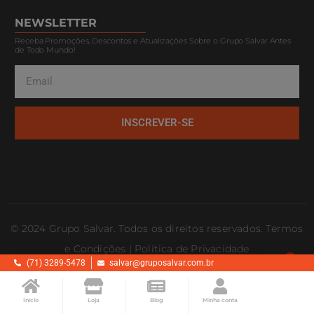
NEWSLETTER
Receba Promoções, Descontos e Atualizações Sobre o Grupo Salvar Antes
de Todo Mundo!
INSCREVER-SE
© 2024 Grupo Salvar. Todos os direitos reservados. Termos
e Condições | Política de Privacidade
1
(71) 3289-5478
salvar@gruposalvar.com.br
Início
Loja
Blog
Minha conta